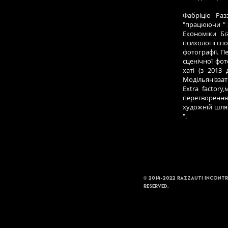
Фабріціо Раз
"працюючи " 
Економіки Бі
психології сп
фотографії. П
сценічної фот
хаті (з 2013 
Модільяніззат
Extra factor
перетворення
художній шлях
".
2014-2022 Razzauti incontr
©
reserved.