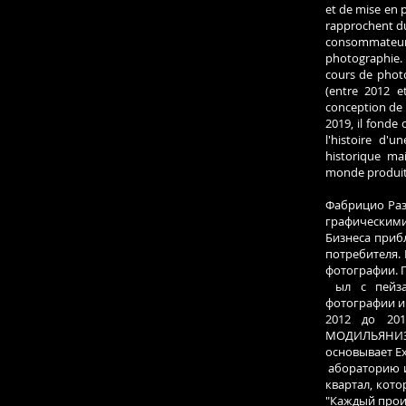
et de mise en 
rapprochent du
consommateur. 
photographie. 
cours de photo
(entre 2012 e
conception de 
2019, il fonde
l'histoire d'
historique ma
monde produit 
Фабрицио Разз
графическими
Бизнеса приб
потребителя. 
фотографии. 
ыл с пейзаж
фотографии и 
2012 до 201
МОДИЛЬЯНИЗЗ
основывает E
абораторию и
квартал, кот
"Каждый произ