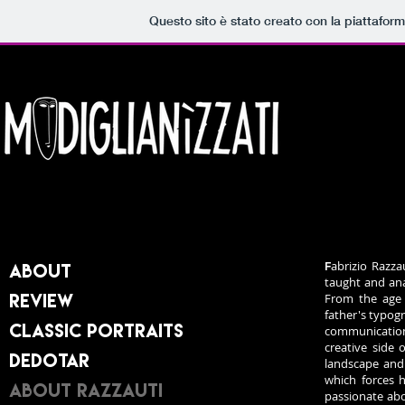
Questo sito è stato creato con la piattafor
abrizio Razza
About
F
taught and anar
Review
From the age 
father's typog
Classic Portraits
communication
creative side 
Dedotar
landscape and w
which forces 
About Razzauti
passionate abo