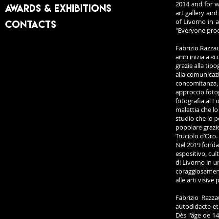
2014 and for w
Awards & Exhibitions
art gallery and
of Livorno in 
Contacts
"Everyone prod
Fabrizio Razzau
anni inizia a 
grazie alla tip
alla comunicazi
concomitanza, ac
approccio fotogr
fotografia al F
malattia che lo
studio che lo p
popolare grazie
Truciolo d’Oro.
Nel 2019 fonda 
espositivo, cul
di Livorno in u
coraggiosamente
alle arti visive
Fabrizio Razza
autodidacte et 
Dès l'âge de 1