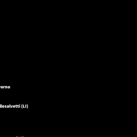
vorno
llesalvetti (LI)