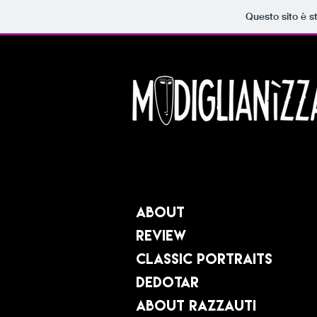
Questo sito è s
About
Review
Classic Portraits
Dedotar
About Razzauti